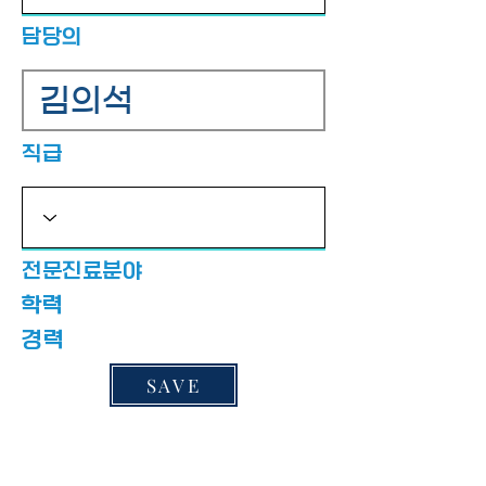
​담당의
​직급
​전문진료분야
​학력
​경력
SAVE