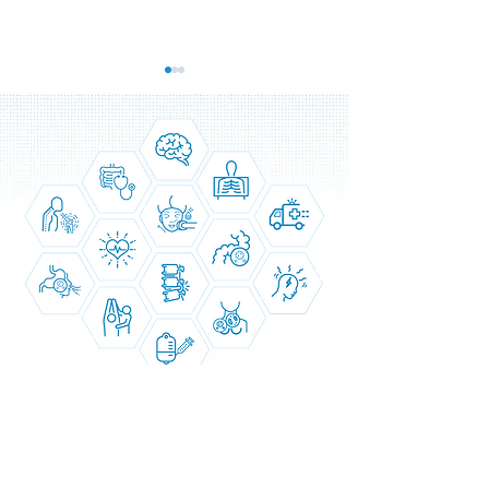
9. 9. 영양 수액 '특별 할인'
응급 환자 우선 진료
이벤트!
의왕시티병원(이사장
의왕시티병원(이사장 김현호)
은, 최근 사회적으로
은, 9. 9.(월)부터 한가위 맞이
되고 있는 이른바 '
'영양수액 특별할인' 이벤트를
이' 기사를 접하면
실시합니다. 유난히도 무더웠던
마음이 들었습니다. 
올 여름, 원기를 보강하여 질병
외래 진료실에서는 
으로부터 지치고 아픈 몸을 보강
응급 환자가 도착할
하기 위해 파격적인 이벤트를 실
하여 즉시 진료와 검사,
시합니다. 앞으로도...