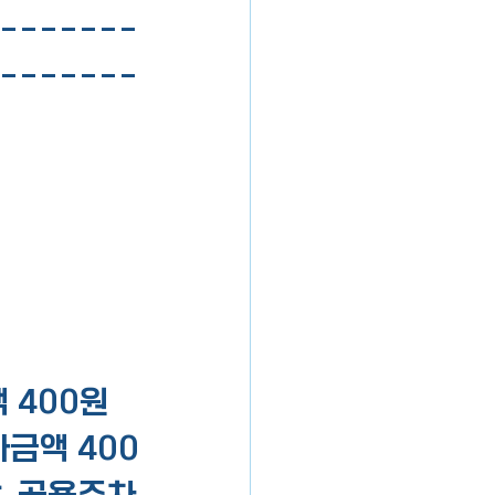
-------
-------
액 400원
가금액 400
  공용주차