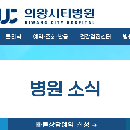
클리닉
예약·조회·발급
건강검진센터
병
병원 소식
빠른상담예약 신청