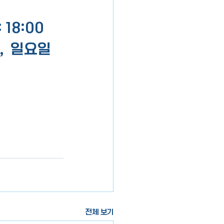
:00  
,  일요일
전체 보기