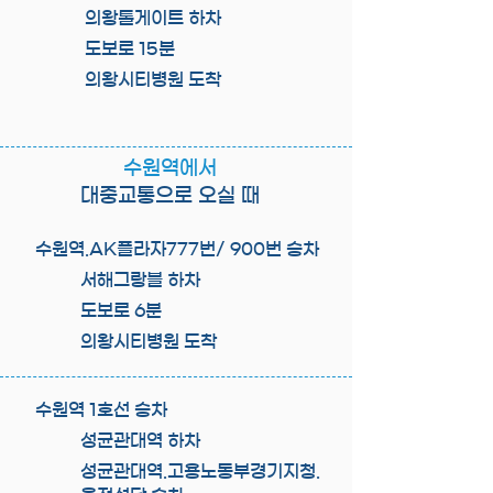
의왕톨게이트 하차
도보로 15분
의왕시티병원 도착
수원역에서
대중교통으로 오실 때
수원역.AK플라자777번/ 900번 승차
서해그랑블 하차
도보로 6분
의왕시티병원 도착
수원역 1호선 승차
성균관대역 하차
성균관대역.고용노동부경기지청.