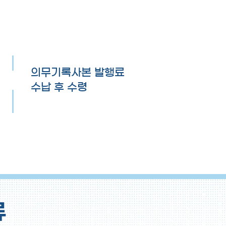
의무기록사본 발행료
수납 후 수령
류