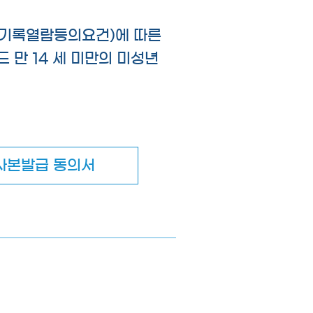
2(기록열람등의요건)에 따른
 만 14 세 미만의 미성년
 사본발급 동의서