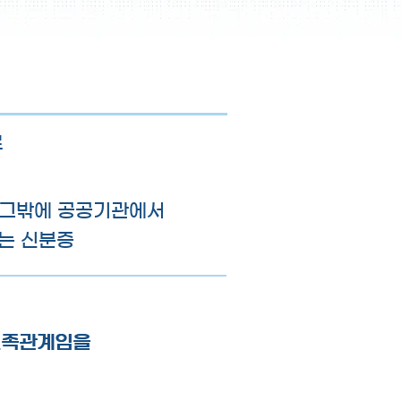
류
증 그밖에 공공기관에서
는 신분증
친족관계임을
친족관계임을