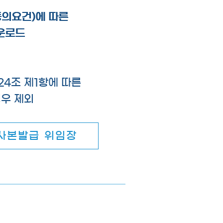
의요건)에 따른
의요건)에 따른
다운로드
다운로드
 24조 제1항에 따른
우 제외
 사본발급 위임장