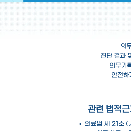
의무
진단 결과 
의무기록
안전하
관련 법적근
의료법 제 21조 (