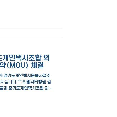
경기도개인택시조합 의
약(MOU) 체결
과 경기도개인택시운송사업조
지십니다 ^^ 의왕시티병원 김
분들과 경기도개인택시조합 의왕
정 부조합장님의 파이팅에 함께