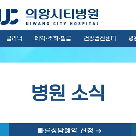
클리닉
예약·조회·발급
건강검진센터
병
병원 소식
빠른상담예약 신청