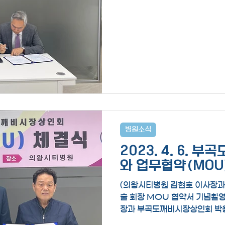
병원소식
2023. 4. 6. 
와 업무협약(MOU
(의왕시티병원 김현호 이사장
술 회장 MOU 협약서 기념촬영
장과 부곡도깨비시장상인회 박용
장면) 의왕시티병원과 부곡도깨